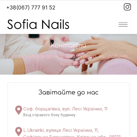
+38(067) 777 91 52
Контакти
Записуйтесь до нас на манікюр, ми робимо
красу!
Завітайте до нас
Соф. борщагівка, вул. Лесі Українки, 11
Вхід з правого боку будинку
L.Ukrainki, вулиця Лесі Українки, 11,
Софіївська Борщагівка, Київська обл., 08131