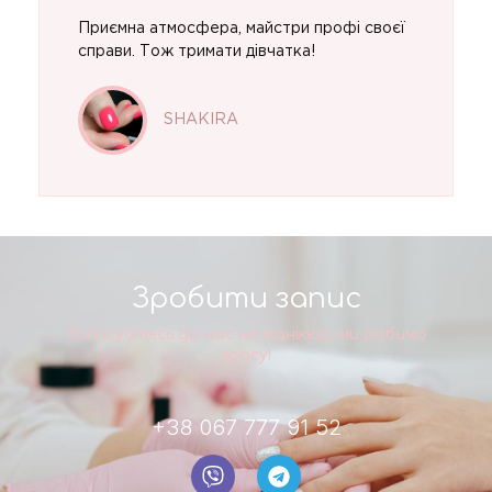
Приємна атмосфера, майстри профі своєї
справи. Тож тримати дівчатка!
SHAKIRA
Зробити запис
Записуйтесь до нас на манікюр, ми робимо
красу!
+38 067 777 91 52