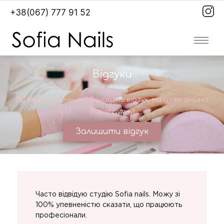
+38(067) 777 91 52
Відгуки
Ви вже наш клієнт? Залиште відгук, ми дуже цінимо
Вашу думку!
Залишити відгук
Часто відвідую студію Sofia nails. Можу зі
100% упевненістю сказати, що працюють
професіонали.